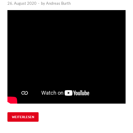
26. August 2020
-
by
Andreas Burth
WEITERLESEN