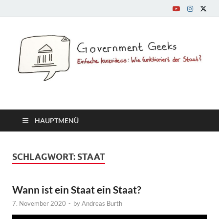
GovernmentGeeks.org
Einfache Kurzvideos: Wie funktioniert der Staat?
HAUPTMENÜ
SCHLAGWORT:
STAAT
Wann ist ein Staat ein Staat?
7. November 2020
-
by
Andreas Burth