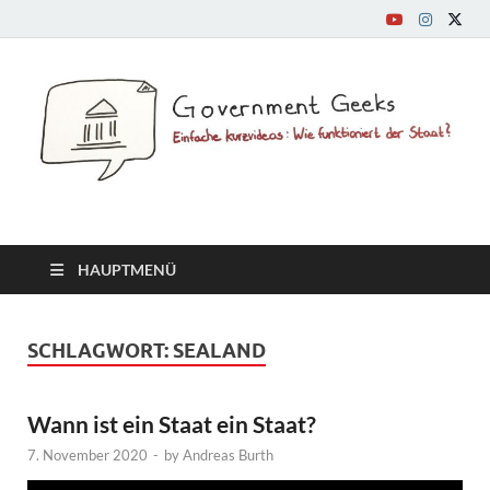
GovernmentGeeks.org
Einfache Kurzvideos: Wie funktioniert der Staat?
HAUPTMENÜ
SCHLAGWORT:
SEALAND
Wann ist ein Staat ein Staat?
7. November 2020
-
by
Andreas Burth